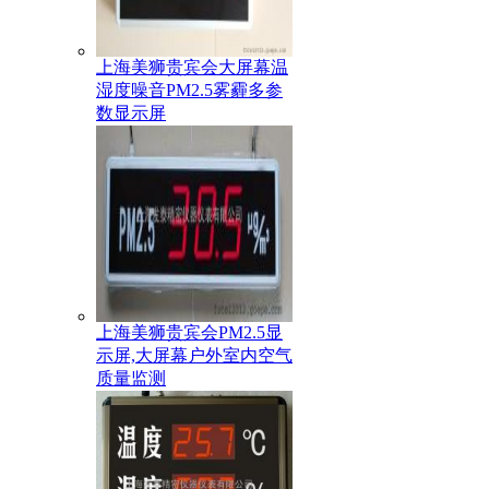
上海美狮贵宾会大屏幕温
湿度噪音PM2.5雾霾多参
数显示屏
上海美狮贵宾会PM2.5显
示屏,大屏幕户外室内空气
质量监测