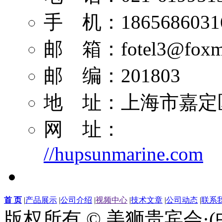
手 机：1865686031
邮 箱：
fotel3@foxm
邮 编：201803
地 址：上海市嘉定区
网 址：
//hupsunmarine.com
首 页
|
产品展示
|
公司介绍
|
视频中心
|
技术文章
|
公司动态
|
联系
版权所有 © 美狮贵宾会·