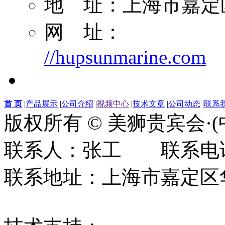
地 址：上海市嘉定区
网 址：
//hupsunmarine.com
首 页
|
产品展示
|
公司介绍
|
视频中心
|
技术文章
|
公司动态
|
联系
版权所有 © 美狮贵宾会·
联系人：张工 联系电话：0
联系地址：上海市嘉定区华江