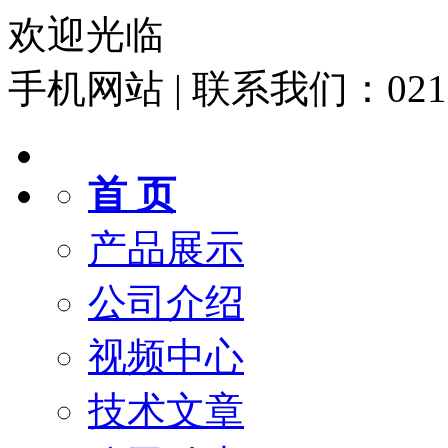
欢迎光临
手机网站
|
联系我们：021-6
首 页
产品展示
公司介绍
视频中心
技术文章