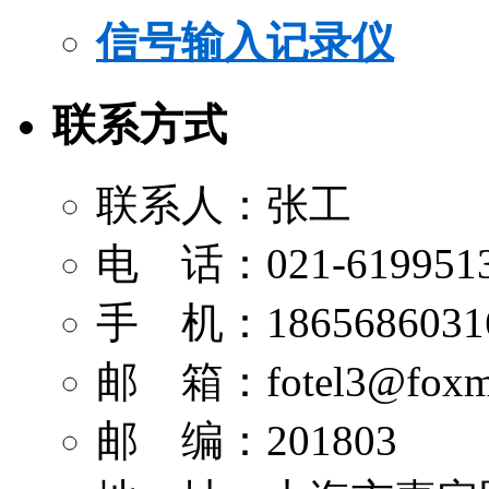
信号输入记录仪
联系方式
联系人：张工
电 话：021-619951
手 机：1865686031
邮 箱：
fotel3@foxm
邮 编：201803