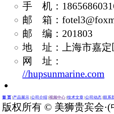
手 机：1865686031
邮 箱：
fotel3@foxm
邮 编：201803
地 址：上海市嘉定区
网 址：
//hupsunmarine.com
首 页
|
产品展示
|
公司介绍
|
视频中心
|
技术文章
|
公司动态
|
联系
版权所有 © 美狮贵宾会·