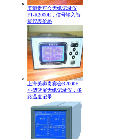
美狮贵宾会无纸记录仪
FT-R2000E，信号输入智
能仪表价格
上海美狮贵宾会R2000E
小型蓝屏无纸记录仪，多
路温度记录