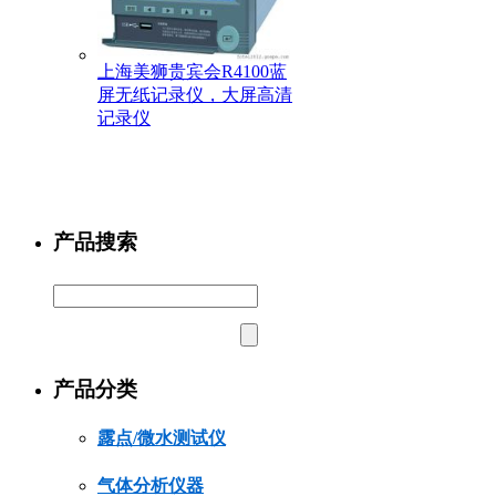
上海美狮贵宾会R4100蓝
屏无纸记录仪，大屏高清
记录仪
产品搜索
产品分类
露点/微水测试仪
气体分析仪器