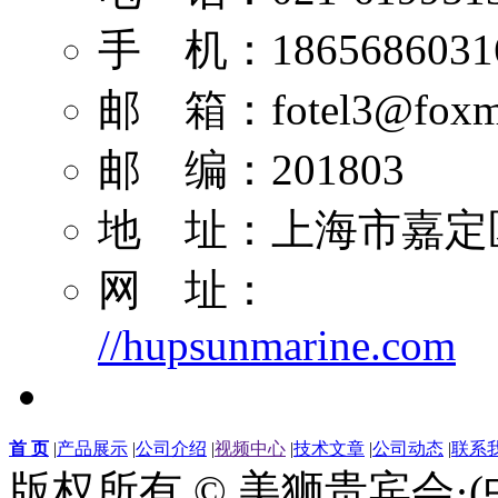
手 机：1865686031
邮 箱：
fotel3@foxm
邮 编：201803
地 址：上海市嘉定区
网 址：
//hupsunmarine.com
首 页
|
产品展示
|
公司介绍
|
视频中心
|
技术文章
|
公司动态
|
联系
版权所有 © 美狮贵宾会·