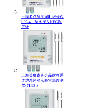
土壤多点温度同时记录仪
L93-4，防水探头NEC温
度计
上海美狮贵宾会品牌多通
道炉温烤箱实验室温度测
试仪L93-3