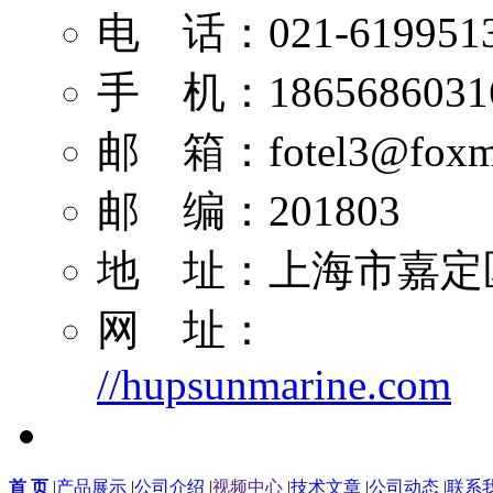
电 话：021-619951
手 机：1865686031
邮 箱：
fotel3@foxm
邮 编：201803
地 址：上海市嘉定区
网 址：
//hupsunmarine.com
首 页
|
产品展示
|
公司介绍
|
视频中心
|
技术文章
|
公司动态
|
联系