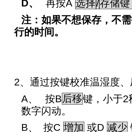
D、
A
/
再按
选择
存储键
注：如果不想保存，不需
行的时间。
2
、通过按键校准温湿度、
A、
B
2
按
后移
键，小于
数字闪动。
B、
C
D
按
增加
或
减少