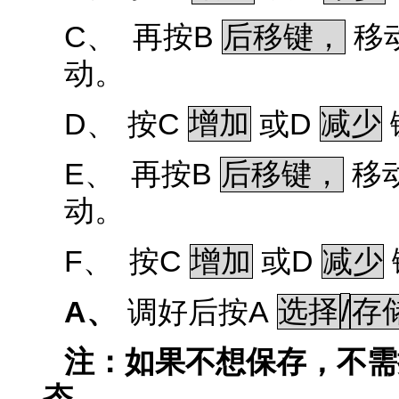
C、
B
再按
后移键，
移
动。
D、
C
D
按
增加
或
减少
E、
B
再按
后移键，
移
动。
F、
C
D
按
增加
或
减少
A、
A
/
调好后按
选择
存
注：如果不想保存，不需
态。