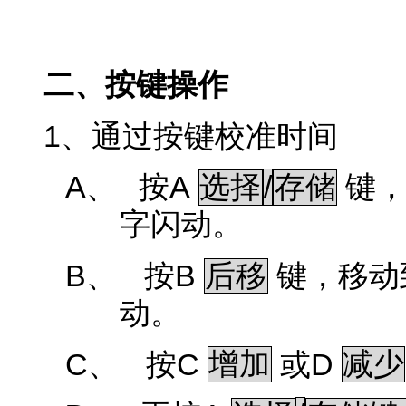
二、按键操作
1
、通过按键校准时间
A、
A
/
按
选择
存储
键
字闪动。
B、
B
按
后移
键，移动
动。
C、
C
D
按
增加
或
减少