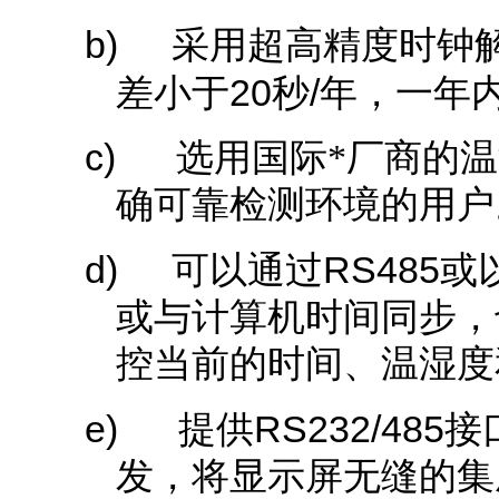
b)
采用超高精度时钟
20
/
差小于
秒
年
，一年
c)
选用国际*厂商的
确可靠检测环境的用户
d)
RS485
可以通过
或
或与计算机时间同步，也可
控当前的时间、温湿度
e)
RS232/485
提供
接
发，将显示屏无缝的集