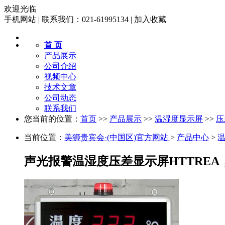
欢迎光临
手机网站
|
联系我们：021-61995134
|
加入收藏
首 页
产品展示
公司介绍
视频中心
技术文章
公司动态
联系我们
您当前的位置：
首页
>>
产品展示
>>
温湿度显示屏
>>
压
当前位置：
美狮贵宾会·(中国区)官方网站
>
产品中心
>
声光报警温湿度压差显示屏HTTRE