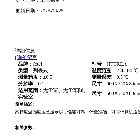
更新日期：
2025-03-25
详细信息
|
询价留言
品牌
：fotel
型号
：HTTREA
类型
：列表式
温度范围
：-50-100 ℃
测量精度
：±0.5
测量误差
：0.5 ℃
分辨率
：0.1
尺寸
：600X550X80m
适用范围
：无尘室、无尘车间、
尺寸
：600X550X80m
实验室
简单描述:
高精度温湿度压差显示屏，性能可靠、计量准确，可与计算机通信
相关参数: