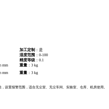
加工定制
：是
湿度范围
：0-100
精度等级
：0.1
m mm
重量
：3 kg
m mm
重量
：3 kg
，设置报警范围，适合无尘室、无尘车间、实验室、仓库、机房使用。