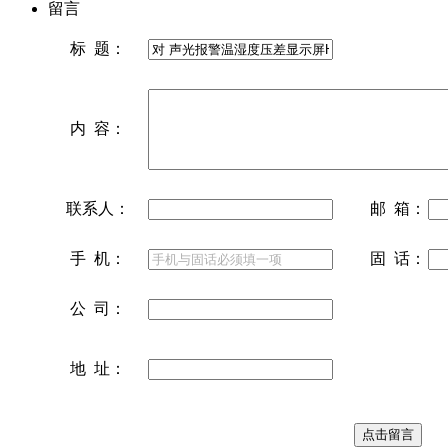
留言
标 题：
内 容：
联系人：
邮 箱：
手 机：
固 话：
公 司：
地 址：