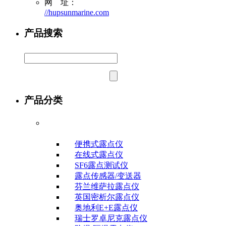
网 址：
//hupsunmarine.com
产品搜索
产品分类
露点/微水测试仪
便携式露点仪
在线式露点仪
SF6露点测试仪
露点传感器/变送器
芬兰维萨拉露点仪
英国密析尔露点仪
奥地利E+E露点仪
瑞士罗卓尼克露点仪