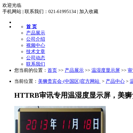
欢迎光临
手机网站
|
联系我们：021-61995134
|
加入收藏
首 页
产品展示
公司介绍
视频中心
技术文章
公司动态
联系我们
您当前的位置：
首页
>>
产品展示
>>
温湿度显示屏
>>
审
当前位置：
美狮贵宾会·(中国区)官方网站 
>
产品中心
>
HTTRB审讯专用温湿度显示屏，美