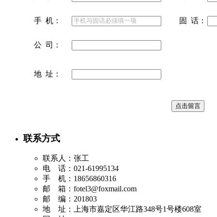
手 机：
固 话：
公 司：
地 址：
联系方式
联系人：张工
电 话：021-61995134
手 机：18656860316
邮 箱：
fotel3@foxmail.com
邮 编：201803
地 址：上海市嘉定区华江路348号1号楼608室