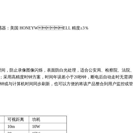
感器：美国 HONEYWELL 精度±3％
录像图像闪烁，表面防白光处理，适合公安局、检察院、法院、监狱审讯室
用高精度时钟方案，时间年误差小于20秒钟，断电后自动走时无需调
机直接校准时钟或与计算机时间同步刷新，也可以方便的将该产品整合到用户监
可视距离
功耗
印
10m
10W