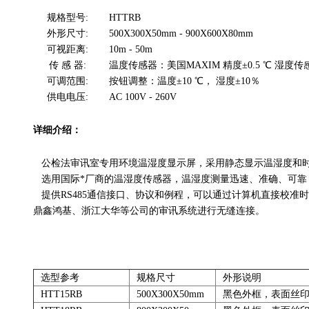
规格型号:
HTTRB
外形尺寸:
500X300X50mm - 900X600X80mm
可视距离:
10m - 50m
传 感 器:
温度传感器：美国MAXIM 精度±0.5 ℃ 湿度传
可调范围:
按钮调整：温度±10 ℃， 湿度±10％
供电电压:
AC 100V - 260V
详细介绍：
公检法审讯室专用环境温湿度显示屏，采用静态显示温湿度和时间，防止
选用国际*厂商的温湿度传感器，温湿度测量迅速、准确、可靠；采
提供RS485通信接口、协议和例程，可以通过计算
鼎鑫鸿基、浙江大华等公司的审讯系统进行无缝连接。
选型参考
规格尺寸
外形说明
HTT15RB
500X300X50mm
黑色外框，表面丝