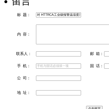
留言
标 题：
内 容：
联系人：
邮 箱：
手 机：
固 话：
公 司：
地 址：