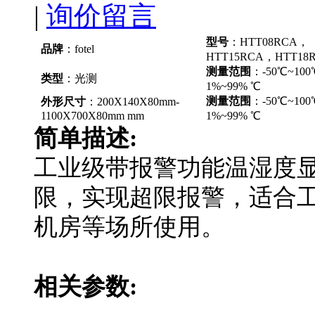
|
询价留言
型号
：HTT08RCA，
品牌
：fotel
HTT15RCA，HTT18
测量范围
：-50℃~10
类型
：光测
1%~99% ℃
测量范围
：-50℃~10
外形尺寸
：200X140X80mm-
1100X700X80mm mm
1%~99% ℃
简单描述:
工业级带报警功能温湿度显示
限，实现超限报警，适
机房等场所使用。
相关参数: