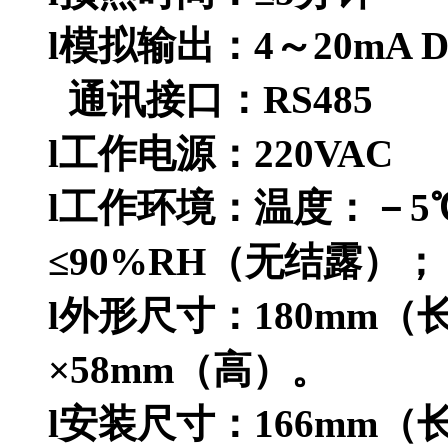
l模拟输出：4～20mA 
通讯接口：
RS485
l工作电源：220VAC
l工作环境：温度：－5
≤90%RH（无结露）；
l外形尺寸：
1
80
mm（
×
5
8
mm（
高
）。
l安装尺寸：
1
66
mm（