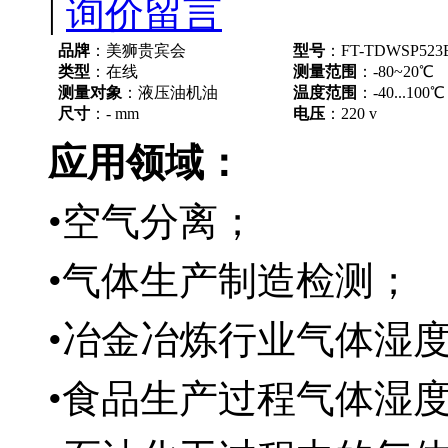
|
询价留言
品牌
：美狮贵宾会
型号
：FT-TDWSP523
类型
：在线
测量范围
：-80~20℃
测量对象
：液压油机油
温度范围
：-40...100℃
尺寸
：- mm
电压
：220 v
应用领域：
•空气分离；
•气体生产制造检测；
•冶金冶炼行业气体湿
•食品生产过程气体湿