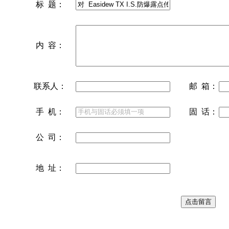
标 题：
内 容：
联系人：
邮 箱：
手 机：
固 话：
公 司：
地 址：