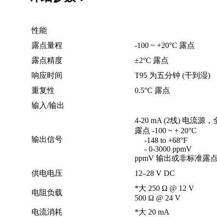
性能
露点量程
-100 ~ +20°C 露点
露点精度
±2°C 露点
响应时间
T95 为五分钟 (干到湿)
重复性
0.5°C 露点
输入/输出
4-20 mA (2线) 电流
露点 -100 ~ + 20°C
输出信号
-148 to +68°F
- 0-3000 ppmV
ppmV 输出或非标准
供电电压
12–28 V DC
*大 250 Ω @ 12 V
电阻负载
500 Ω @ 24 V
电流消耗
*大 20 mA