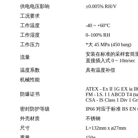
供电电压影响
±0.005% RH/V
工况要求
工作温度
-40 ~ +60°C
工作湿度
0–100% RH
工作压力
*大 45 MPa (450 barg)
安装在标准的采样套筒里， 1 
流量
直接插入式 0 ~ 10m/sec
温度系数
具有温度补偿
机械性能
ATEX - Ex II 1G EX ia I
防爆证书
FM - I.S. I 1 ABCD T4 (t
CSA - IS Class 1 Div 1 
密封防护等级
IP66 对应于标准 BS EN 
外壳材质
不锈钢
尺寸
L=132mm x ø27mm
重量
150g