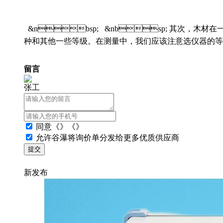
&nbsp; &nbsp; 其次
种和其他一些等级。在测量中，我们应该注意选仪器的等
留言
张工
同意
《》《》
允许谷瀑将询价单分发给更多优质供应商
新发布