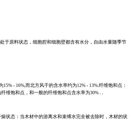
木材处于原料状态，细胞腔和细胞壁都含有水分，自由水量随季节
- 16%,而北方风干的含水率约为12% - 13%.纤维饱和点：
纤维饱和点，和一般的纤维饱和点含水率为30% . .
。干燥状态：当木材中的游离水和束缚水完全被去除时，木材的状