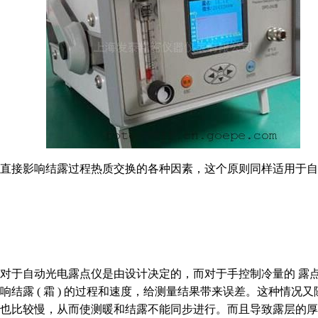
重考虑直接影响结露过程热质交换的各种因素，这个原则同样适用于自
光电露点仪是由设计决定的，而对于手控制冷量的 
结露 ( 霜 ) 的过程和速度，给测量结果带来误差。这种情
比较慢，从而使测暖和结露不能同步进行。而且导致露层