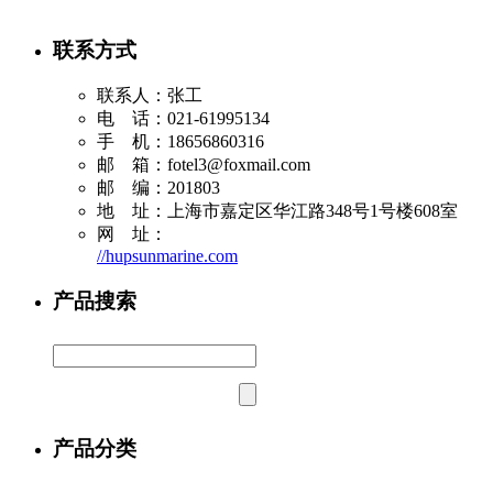
联系方式
联系人：张工
电 话：021-61995134
手 机：18656860316
邮 箱：
fotel3@foxmail.com
邮 编：201803
地 址：上海市嘉定区华江路348号1号楼608室
网 址：
//hupsunmarine.com
产品搜索
产品分类